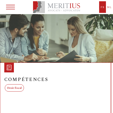
Meritius Bruxelles
FR
NL
COMPÉTENCES
Droit fiscal