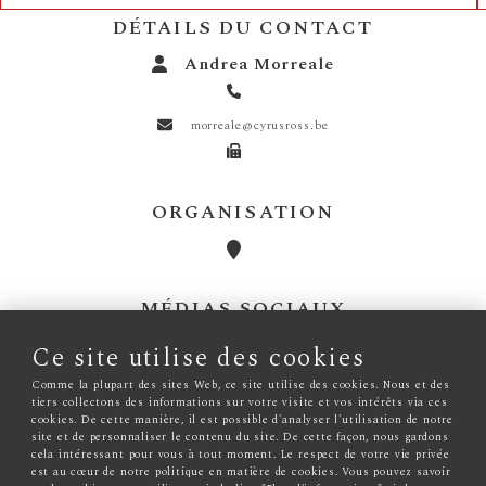
DÉTAILS DU CONTACT
Andrea Morreale
morreale@cyrusross.be
ORGANISATION
MÉDIAS SOCIAUX
Ce site utilise des cookies
LANGUES
Comme la plupart des sites Web, ce site utilise des cookies. Nous et des
tiers collectons des informations sur votre visite et vos intérêts via ces
cookies. De cette manière, il est possible d'analyser l'utilisation de notre
site et de personnaliser le contenu du site. De cette façon, nous gardons
cela intéressant pour vous à tout moment. Le respect de votre vie privée
est au cœur de notre politique en matière de cookies. Vous pouvez savoir