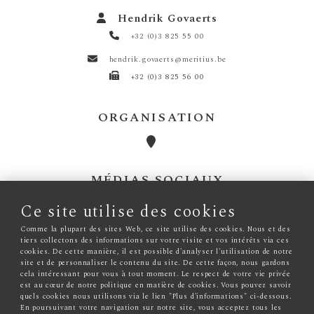
Hendrik Govaerts
+32 (0)3 825 55 00
hendrik.govaerts@meritius.be
+32 (0)3 825 56 00
ORGANISATION
MÉDIAS SOCIAUX
Ce site utilise des cookies
LANGUES
Comme la plupart des sites Web, ce site utilise des cookies. Nous et des
tiers collectons des informations sur votre visite et vos intérêts via ces
cookies. De cette manière, il est possible d'analyser l'utilisation de notre
site et de personnaliser le contenu du site. De cette façon, nous gardons
cela intéressant pour vous à tout moment. Le respect de votre vie privée
est au cœur de notre politique en matière de cookies. Vous pouvez savoir
quels cookies nous utilisons via le lien "Plus d'informations" ci-dessous.
©
2026
Meritius
I
Tous droits réservés
I
Politique de
En poursuivant votre navigation sur notre site, vous acceptez tous les