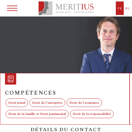
Meritius Anvers
FR
NL
COMPÉTENCES
Droit pénal
Droit de l'entreprise
Droit de l'assurance
Droit de la famille et Droit patrimonial
Droit de la responsabilité
DÉTAILS DU CONTACT